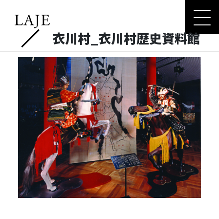
コ
ナ
ン
ビ
テ
ゲ
衣川村_衣川村歴史資料館
ン
ー
ツ
シ
へ
ョ
ス
ン
キ
に
ッ
移
プ
動