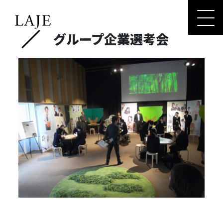
コ
ナ
ン
ビ
テ
ゲ
グループ企業選考会
ン
ー
ツ
シ
へ
ョ
ス
ン
キ
に
ッ
移
プ
動