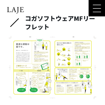
コ
ナ
ン
ビ
テ
ゲ
コガソフトウェアMFリー
ン
ー
ツ
シ
フレット
へ
ョ
ス
ン
キ
に
ッ
移
プ
動