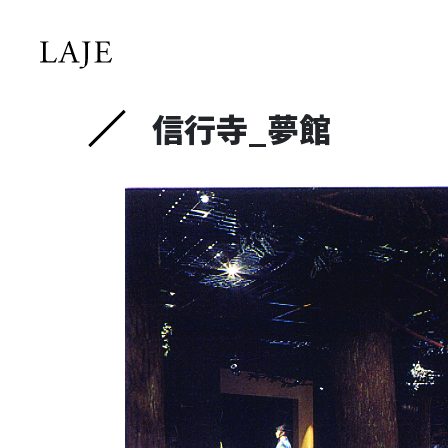
コ
ナ
ン
ビ
テ
ゲ
ン
ー
ツ
シ
信行寺_夢館
へ
ョ
ス
ン
キ
に
ッ
移
プ
動